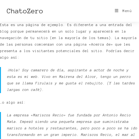
Ir
ChatoZero
Menú
al
contenido
Esta es una página de ejemplo. Es diferente a una entrada del
blog porque permanecerá en un solo lugar y aparecerá en la
navegación de tu sitio (en la mayoría de los temas). La mayoría
de las personas comienzan con una página «Acerca de» que les
presenta a los visitantes potenciales del sitio. Podrías decir
algo así:
¡Hola! Soy camarero de día, aspirante a actor de noche y
esta es mi web. Vivo en Mairena del Alcor, tengo un perro
que se llama Firulais y me gusta el rebujito. (Y las tardes
largas con café).
…o algo así:
La empresa «Mariscos Recio» fue fundada por Antonio Recio
Mata. Empezó siendo una pequeña empresa que suministraba
marisco a hoteles y restaurantes, pero poco a poco se ha ido
transformando en un gran imperio. Mariscos Recio, el mar al