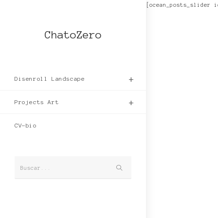
Ir
[ocean_posts_slider i
al
contenido
ChatoZero
Disenroll Landscape
Projects Art
CV-bio
Enviar
Buscar...
la
búsqueda